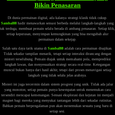
Bikin Penasaran
Di dunia permainan digital, ada kalanya strategi klasik tidak cukup.
Sambal88
hadir menawarkan sensasi berbeda melalui langkah-langkah yang
tak terduga, membuat pemain selalu berada di ambang penasaran. Setiap klik,
setiap keputusan, menyimpan kemungkinan yang bisa mengubah alur
permainan dalam sekejap.
Salah satu daya tarik utama di
Sambal88
adalah cara permainan disajikan.
Tidak sekadar tampilan menarik, tetapi setiap interaksi dirancang dengan
misteri terselubung. Pemain diajak untuk memahami pola, memprediksi
langkah lawan, dan menyesuaikan strategi secara real-time. Ketegangan
muncul bukan hanya dari hasil akhir, tetapi dari proses menavigasi setiap
langkah yang tidak selalu jelas arahnya.
Misteri ini juga tercermin dalam sistem progresi yang unik. Tidak ada jalur
yang monoton; setiap pemain punya kesempatan untuk menemukan cara
tersendiri mencapai kemenangan. Sensasi eksplorasi dan kejutan ini menjadi
magnet bagi mereka yang menyukai tantangan lebih dari sekadar rutinitas.
Bahkan pemain berpengalaman pun akan menemukan sesuatu yang baru di
setiap sesi.