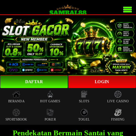
Tentang Kami
Author
Panduan Bermain
F.A.Q
DAFTAR
LOGIN
BERANDA
HOT GAMES
SLOTS
LIVE CASINO
SPORTSBOOK
POKER
TOGEL
FISHING
Pendekatan Bermain Santai yang