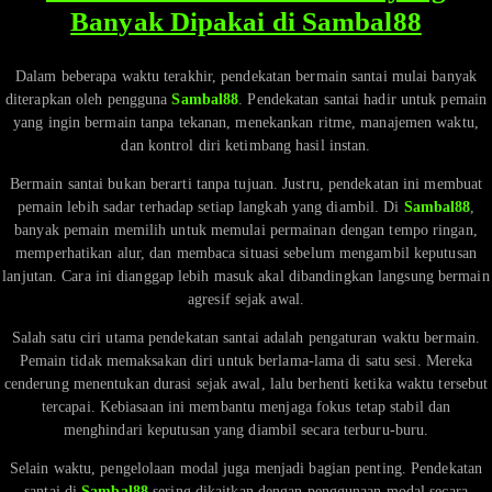
Banyak Dipakai di Sambal88
Dalam beberapa waktu terakhir, pendekatan bermain santai mulai banyak
diterapkan oleh pengguna
Sambal88
. Pendekatan santai hadir untuk pemain
yang ingin bermain tanpa tekanan, menekankan ritme, manajemen waktu,
dan kontrol diri ketimbang hasil instan.
Bermain santai bukan berarti tanpa tujuan. Justru, pendekatan ini membuat
pemain lebih sadar terhadap setiap langkah yang diambil. Di
Sambal88
,
banyak pemain memilih untuk memulai permainan dengan tempo ringan,
memperhatikan alur, dan membaca situasi sebelum mengambil keputusan
lanjutan. Cara ini dianggap lebih masuk akal dibandingkan langsung bermain
agresif sejak awal.
Salah satu ciri utama pendekatan santai adalah pengaturan waktu bermain.
Pemain tidak memaksakan diri untuk berlama-lama di satu sesi. Mereka
cenderung menentukan durasi sejak awal, lalu berhenti ketika waktu tersebut
tercapai. Kebiasaan ini membantu menjaga fokus tetap stabil dan
menghindari keputusan yang diambil secara terburu-buru.
Selain waktu, pengelolaan modal juga menjadi bagian penting. Pendekatan
santai di
Sambal88
sering dikaitkan dengan penggunaan modal secara